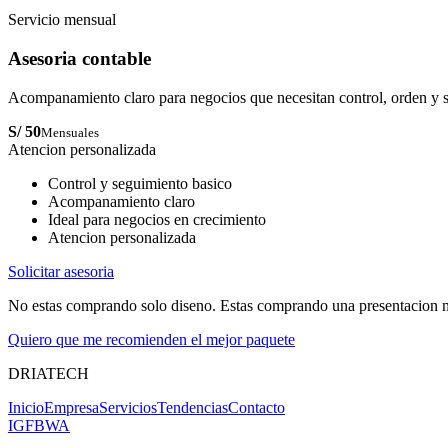
Servicio mensual
Asesoria contable
Acompanamiento claro para negocios que necesitan control, orden y s
S/ 50
Mensuales
Atencion personalizada
Control y seguimiento basico
Acompanamiento claro
Ideal para negocios en crecimiento
Atencion personalizada
Solicitar asesoria
No estas comprando solo diseno. Estas comprando una presentacion mas 
Quiero que me recomienden el mejor paquete
DRIATECH
Inicio
Empresa
Servicios
Tendencias
Contacto
IG
FB
WA