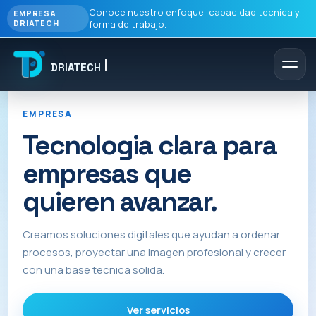
Conoce nuestro enfoque, capacidad tecnica y
EMPRESA
forma de trabajo.
DRIATECH
DRIATECH
EMPRESA
Tecnologia clara para
empresas que
quieren avanzar.
Creamos soluciones digitales que ayudan a ordenar
procesos, proyectar una imagen profesional y crecer
con una base tecnica solida.
Ver servicios