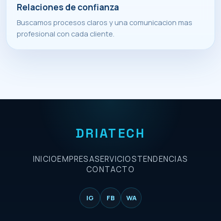
Relaciones de confianza
Buscamos procesos claros y una comunicacion mas
profesional con cada cliente.
DRIATECH
INICIO
EMPRESA
SERVICIOS
TENDENCIAS
CONTACTO
IG
FB
WA